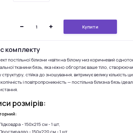
Купити
с комплекту
ект постільної білизни «квіти на білому низ коричневий одното
альної тканини бязь, яка ніжно обгортає ваше тіло, створююч
 структуру, стійка до зношування, витримує велику кількість ци
скопічність і повітропроникність — постільна білизна бязь іде
истання.
си розмірів:
торний:
Підковдра - 150х215 см - 1 шт,
Простирадло - 150х220 см - 1 шт.,