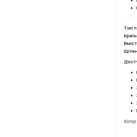
Тип т
Краї
Вміст
Щільн
Досту
Колір