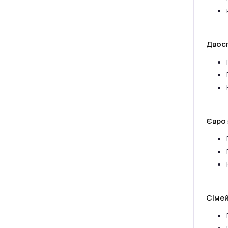
Двос
Євро
Сімей