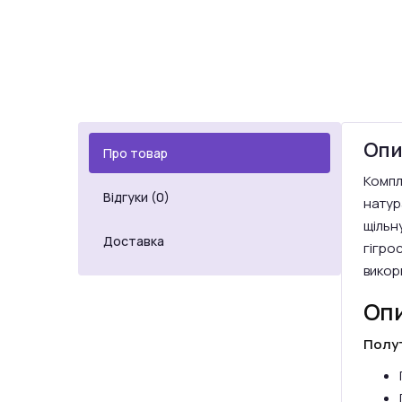
Опи
Про товар
Компл
Відгуки (0)
натур
щільну
Доставка
гігро
викор
Опи
Полу