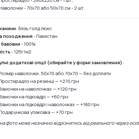
Простирадло - 240х220 см - 1 шт.,
Наволочки - 70х70 або 50х70 см - 2 шт.
канини
: бязь голд люкс
на походження
- Пакистан
 бавовни
- 100%
ість
- 125г/м2
пні додаткові опції (обирайте у формі замовлення):
Розмір наволочки: 50х70 або 70х70 — без доплати
Простирадло на резинці — +270 грн
Замочки на наволочках — +120 грн
Замочки на підковдрі — +60 грн
Замочки на підковдрі і наволочках — +180 грн
Подарункова упаковка — +70 грн
 на фото може незначно відрізнятись від реального через осо