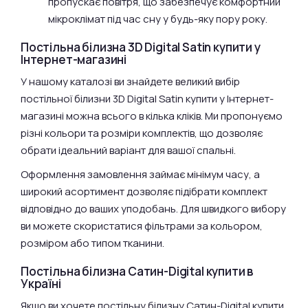
пропускає повітря, що забезпечує комфортний
мікроклімат під час сну у будь-яку пору року.
Постільна білизна 3D Digital Satin купити у
Інтернет-магазині
У нашому каталозі ви знайдете великий вибір
постільної білизни 3D Digital Satin купити у Інтернет-
магазині можна всього в кілька кліків. Ми пропонуємо
різні кольори та розміри комплектів, що дозволяє
обрати ідеальний варіант для вашої спальні.
Оформлення замовлення займає мінімум часу, а
широкий асортимент дозволяє підібрати комплект
відповідно до ваших уподобань. Для швидкого вибору
ви можете скористатися фільтрами за кольором,
розміром або типом тканини.
Постільна білизна Сатин-Digital купити в
Україні
Якщо ви хочете постільну білизну Сатин-Digital купити