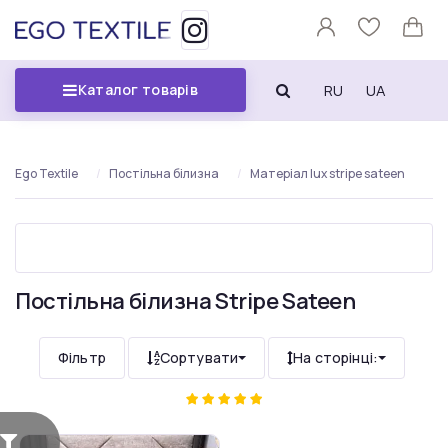
RU
UA
Каталог товарів
Ego Textile
Постільна білизна
Матеріал lux stripe sateen
Постільна білизна Stripe Sateen
Фільтр
Сортувати
На сторінці: