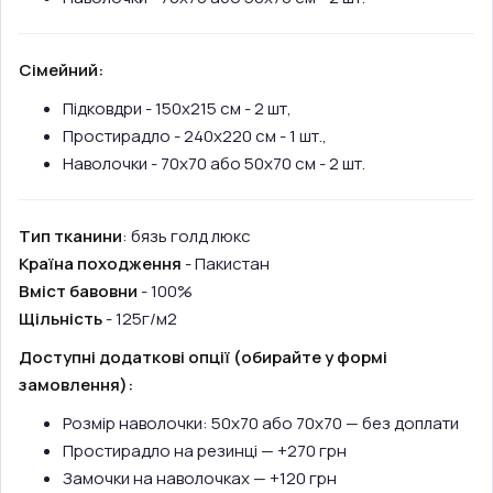
Сімейний:
Підковдри - 150х215 см - 2 шт,
Простирадло - 240х220 см - 1 шт.,
Наволочки - 70х70 або 50х70 см - 2 шт.
Тип тканини
: бязь голд люкс
Країна походження
- Пакистан
Вміст бавовни
- 100%
Щільність
- 125г/м2
Доступні додаткові опції (обирайте у формі
замовлення):
Розмір наволочки: 50х70 або 70х70 — без доплати
Простирадло на резинці — +270 грн
Замочки на наволочках — +120 грн