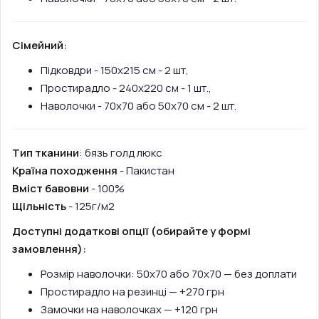
Сімейний:
Підковдри - 150х215 см - 2 шт,
Простирадло - 240х220 см - 1 шт.,
Наволочки - 70х70 або 50х70 см - 2 шт.
Тип тканини
: бязь голд люкс
Країна походження
- Пакистан
Вміст бавовни
- 100%
Щільність
- 125г/м2
Доступні додаткові опції (обирайте у формі
замовлення):
Розмір наволочки: 50х70 або 70х70 — без доплати
Простирадло на резинці — +270 грн
Замочки на наволочках — +120 грн