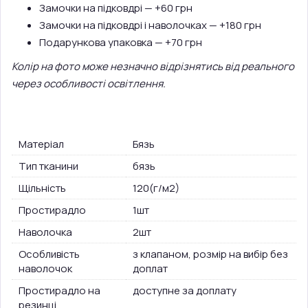
Замочки на підковдрі — +60 грн
Замочки на підковдрі і наволочках — +180 грн
Подарункова упаковка — +70 грн
Колір на фото може незначно відрізнятись від реального
через особливості освітлення.
Матеріал
Бязь
Тип тканини
бязь
Щільність
120(г/м2)
Простирадло
1шт
Наволочка
2шт
Особливість
з клапаном, розмір на вибір без
наволочок
доплат
Простирадло на
доступне за доплату
резинці