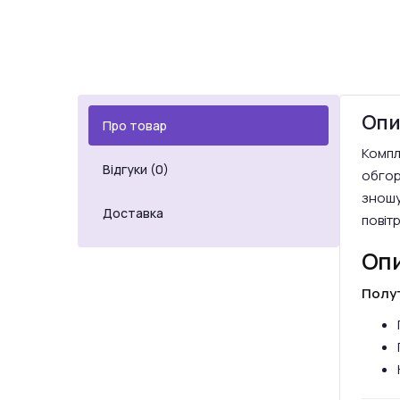
Опи
Про товар
Компл
Відгуки (0)
обгор
зношув
Доставка
повіт
Опи
Полу