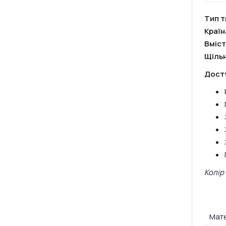
Тип т
Краї
Вміст
Щільн
Досту
Колір
Мате