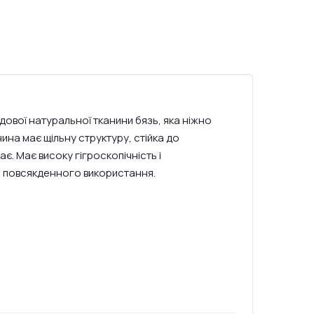
дової натуральної тканини бязь, яка ніжно
на має щільну структуру, стійка до
ає. Має високу гігроскопічність і
ля повсякденного використання.