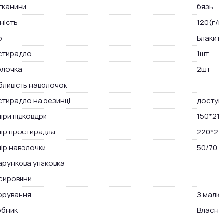
тканини
бязь
ність
120(г/
р
Блакит
стирадло
1шт
олочка
2шт
ливість наволочок
тирадло на резинці
досту
іри підковдри
150*2
ір простирадла
220*2
ір наволочки
50/70
рункова упаковка
сировини
орування
З мал
обник
Власн