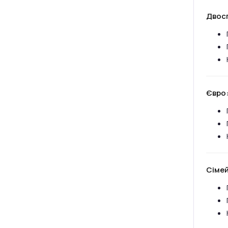
Двос
Євро
Сімей