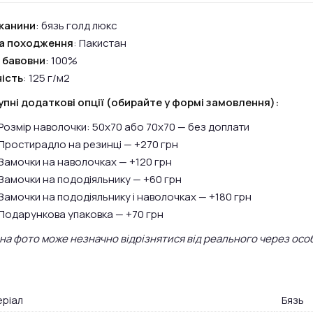
канини
: бязь голд люкс
на походження
: Пакистан
 бавовни
: 100%
ість
: 125 г/м2
пні додаткові опції (обирайте у формі замовлення):
Розмір наволочки: 50х70 або 70х70 — без доплати
Простирадло на резинці — +270 грн
Замочки на наволочках — +120 грн
Замочки на пододіяльнику — +60 грн
Замочки на пододіяльнику і наволочках — +180 грн
Подарункова упаковка — +70 грн
 на фото може незначно відрізнятися від реального через осо
ріал
Бязь