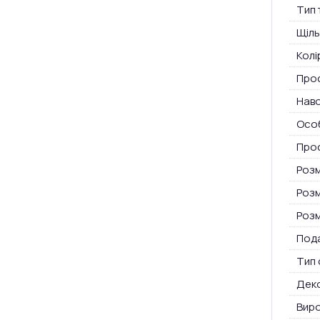
Тип 
Щіль
Колі
Про
Нав
Особ
Прос
Розм
Розм
Розм
Пода
Тип 
Дек
Вир