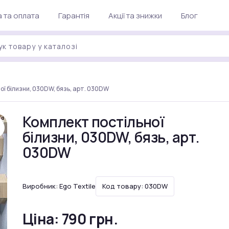
 та оплата
Гарантія
Акції та знижки
Блог
ої білизни, 030DW, бязь, арт. 030DW
Комплект постільної
білизни, 030DW, бязь, арт.
030DW
Виробник:
Ego Textile
Код товару: 030DW
Ціна:
790 грн.