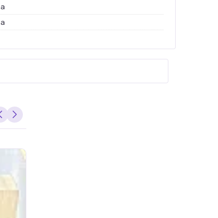
на
на