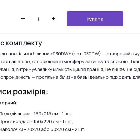
Купити
с комплекту
ект постільної білизни «030DW» (арт. 030DW) — створений з чу
тає ваше тіло, створюючи атмосферу затишку та спокою. Ткани
ання, витримує велику кількість циклів прання, не линяє, не сід
ропроникність — постільна білизна бязь ідеально підходить д
си розмірів:
торний:
Пододіяльник - 150х215 см - 1 шт,
Простирадло - 150х220 см - 1 шт.,
Наволочки - 70х70 або 50х70 см - 2 шт.