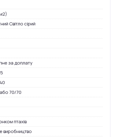
м2)
ний Світло сірий
пне за доплату
15
40
 або 70/70
юнком птахів
е виробництво