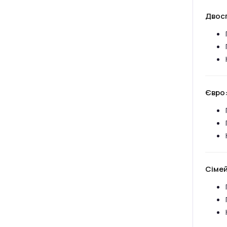
Двос
Євро
Сімей