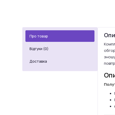
Опи
Про товар
Компл
Відгуки (0)
обгор
зношув
Доставка
повіт
Опи
Полу