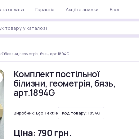
 та оплата
Гарантія
Акції та знижки
Блог
ї білизни, геометрія, бязь, арт.1894G
Комплект постільної
білизни, геометрія, бязь,
арт.1894G
Виробник:
Ego Textile
Код товару: 1894G
Ціна:
790 грн.