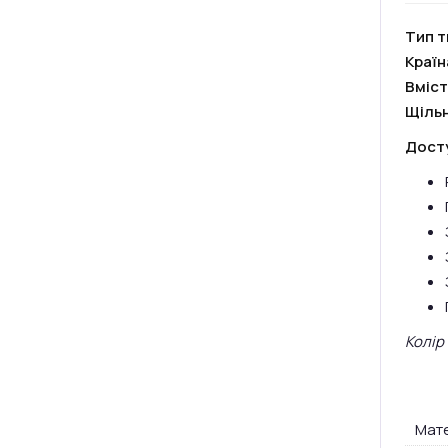
Тип т
Краї
Вміст
Щільн
Досту
Колір
Мате