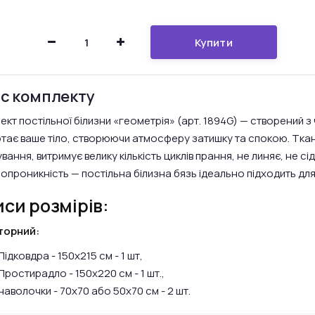
Купити
с комплекту
ект постільної білизни «геометрія» (арт. 1894G) — створений з
тає ваше тіло, створюючи атмосферу затишку та спокою. Ткани
ання, витримує велику кількість циклів прання, не линяє, не сід
ропроникність — постільна білизна бязь ідеально підходить д
си розмірів:
торний:
Підковдра - 150х215 см - 1 шт,
Простирадло - 150х220 см - 1 шт.,
наволочки - 70х70 або 50х70 см - 2 шт.