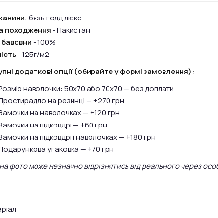
канини
: бязь голд люкс
на походження
- Пакистан
 бавовни
- 100%
ість
- 125г/м2
пні додаткові опції (обирайте у формі замовлення):
Розмір наволочки: 50х70 або 70х70 — без доплати
Простирадло на резинці — +270 грн
Замочки на наволочках — +120 грн
Замочки на підковдрі — +60 грн
Замочки на підковдрі і наволочках — +180 грн
Подарункова упаковка — +70 грн
 на фото може незначно відрізнятись від реального через осо
ріал