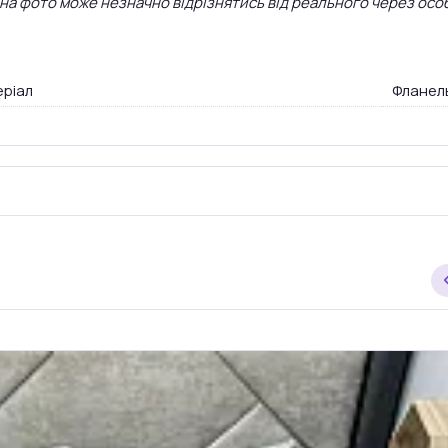
 на фото може незначно відрізнятись від реального через осо
ріал
Фланел