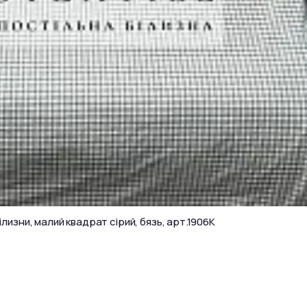
ілизни, малий квадрат сірий, бязь, арт.1906K