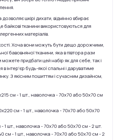
олення.
 дозволяє шкірі дихати, відмінно вбирає
 це байкові тканини використовуються для
лергенних матеріалів.
якості. Хоча вони можуть бути дещо дорожчими,
ної бавовняної тканини, яка в півтора рази
и можете придбати цей набір як для себе, так і
 в інтер'єр будь-якої спальні і даруватиме
нку. З якісним пошиттям і сучасним дизайном,
х215 см - 1 шт., наволочка - 70х70 або 50х70 см
0х220 см - 1 шт., наволочка - 70х70 або 50х70
 1 шт., наволочка - 70х70 або 50х70 см - 2 шт.
 см - 1 шт., наволочка - 70х70 або 50х70 см - 2