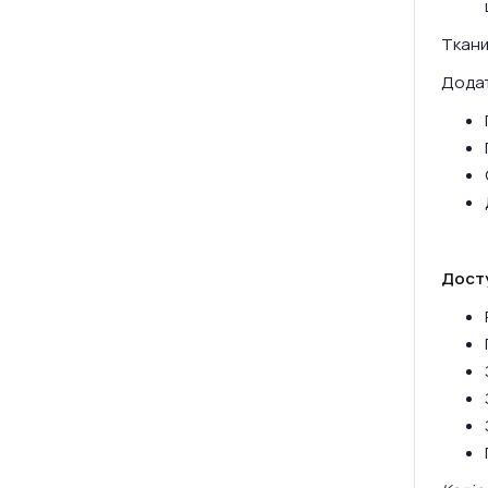
Ткани
Додат
Досту