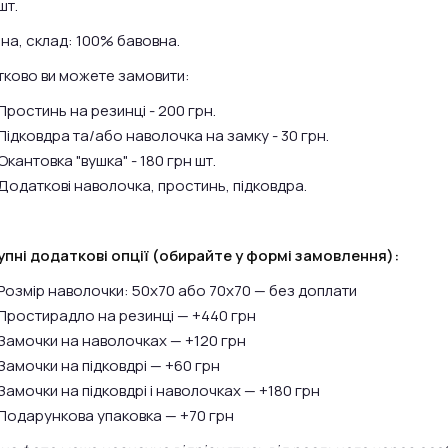
шт.
на, склад: 100% бавовна.
ково ви можете замовити:
Простинь на резинці - 200 грн.
Підковдра та/або наволочка на замку - 30 грн.
Окантовка "вушка" - 180 грн шт.
Додаткові наволочка, простинь, підковдра.
пні додаткові опції (обирайте у формі замовлення):
Розмір наволочки: 50х70 або 70х70 — без доплати
Простирадло на резинці — +440 грн
Замочки на наволочках — +120 грн
Замочки на підковдрі — +60 грн
Замочки на підковдрі і наволочках — +180 грн
Подарункова упаковка — +70 грн