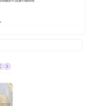
бливості освітлення.
ь