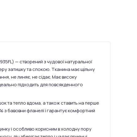
. 935FL) — створений з чудової натуральної
еру затишку та спокою. Тканина має щільну
ання, не линяє, не сідає. Має високу
 ідеально підходить для повсякденного
ишок та тепло вдома, а також ставить на перше
0% з бавовни фланелі і гарантує комфортний
динку і особливо корисним в холодну пору
чосу, він зберігає тепло і надає приємні