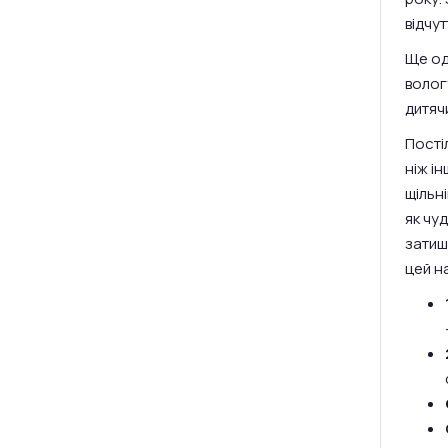
відчут
Ще од
волог
дитяч
Пості
ніж ін
щільні
як чуд
затиш
цей н