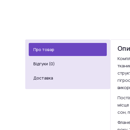
Опи
Про товар
Компле
Відгуки (0)
ткани
структ
Доставка
гігро
викор
Постіл
місце
сон, 
Флане
року. 