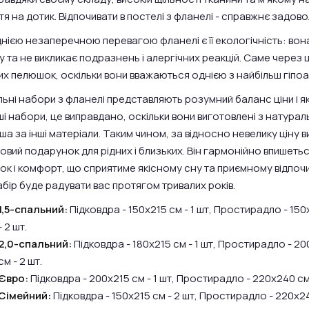
тя на дотик. Відпочивати в постелі з фланелі - справжнє задов
нією незаперечною перевагою фланелі є її екологічність: вона
у та не викликає подразнень і алергічних реакцій. Саме через
их пелюшок, оскільки вони вважаються однією з найбільш гіпоа
льні набори з фланелі представляють розумний баланс ціни і 
ші набори, це виправдано, оскільки вони виготовлені з натураль
ша за інші матеріали. Таким чином, за відносно невелику ціну в
овий подарунок для рідних і близьких. Він гармонійно впишеться
ок і комфорт, що сприятиме якісному сну та приємному відпочи
абір буде радувати вас протягом тривалих років.
1,5-спальний:
Підковдра - 150х215 см - 1 шт, Простирадло - 150
- 2 шт.
2,0-спальний:
Підковдра - 180х215 см - 1 шт, Простирадло - 20
см - 2 шт.
Євро:
Підковдра - 200х215 см - 1 шт, Простирадло - 220х240 см -
Сімейний:
Підковдра - 150х215 см - 2 шт, Простирадло - 220х240