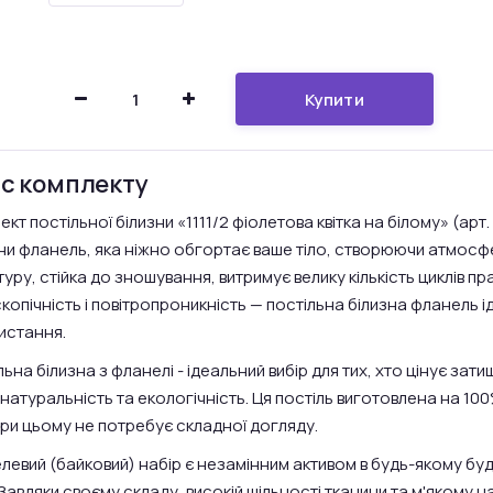
Купити
с комплекту
кт постільної білизни «1111/2 фіолетова квітка на білому» (арт
ни фланель, яка ніжно обгортає ваше тіло, створюючи атмосф
уру, стійка до зношування, витримує велику кількість циклів пр
скопічність і повітропроникність — постільна білизна фланель
истання.
ьна білизна з фланелі - ідеальний вибір для тих, хто цінує зат
 натуральність та екологічність. Ця постіль виготовлена на 10
при цьому не потребує складної догляду.
левий (байковий) набір є незамінним активом в будь-якому бу
Завдяки своєму складу, високій щільності тканини та м'якому на