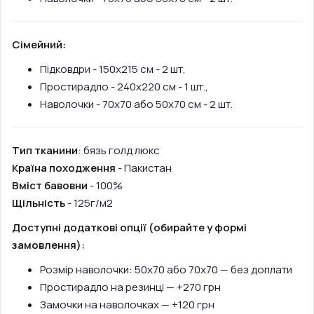
Сімейний:
Підковдри - 150х215 см - 2 шт,
Простирадло - 240х220 см - 1 шт.,
Наволочки - 70х70 або 50х70 см - 2 шт.
Тип тканини
: бязь голд люкс
Країна походження
- Пакистан
Вміст бавовни
- 100%
Щільність
- 125г/м2
Доступні додаткові опції (обирайте у формі
замовлення):
Розмір наволочки: 50х70 або 70х70 — без доплати
Простирадло на резинці — +270 грн
Замочки на наволочках — +120 грн