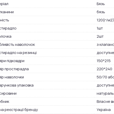
ріал
Бязь
тканини
бязь
ність
120(г/м2)
стирадло
1шт
олочка
2шт
ливість наволочок
з клапано
тирадло на резинці
доступне
іри підковдри
150*215
ір простирадла
220*240
ір наволочки
50/70 аб
рункова упаковка
доступне
сировини
натураль
обник
Власне в
на реєстрації бренду
Україна