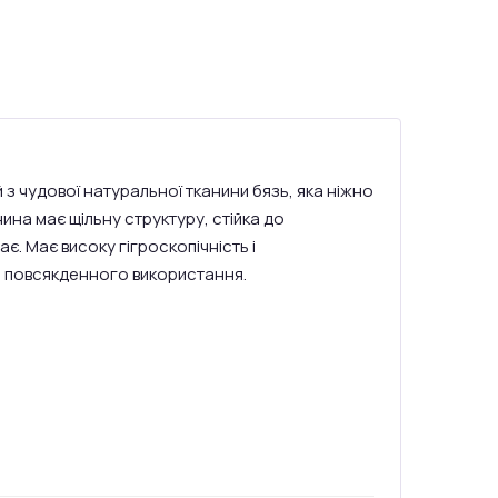
 з чудової натуральної тканини бязь, яка ніжно
на має щільну структуру, стійка до
ає. Має високу гігроскопічність і
ля повсякденного використання.