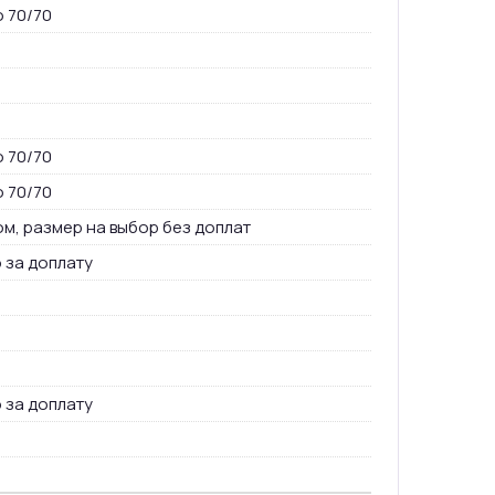
о 70/70
о 70/70
о 70/70
ом, размер на выбор без доплат
 за доплату
 за доплату