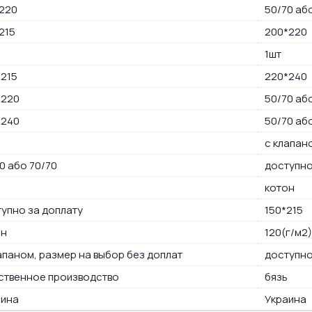
220
50/70 аб
215
200*220
1шт
215
220*240
*220
50/70 аб
*240
50/70 аб
с клапан
0 або 70/70
доступно
котон
упно за доплату
150*215
он
120(г/м2)
апаном, размер на выбор без доплат
доступно
ственное производство
бязь
аина
Украина