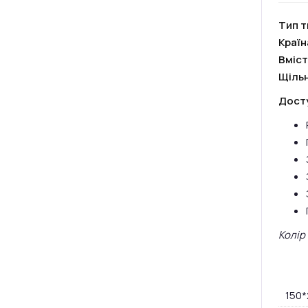
Тип т
Краї
Вміст
Щільн
Досту
Колір
150*