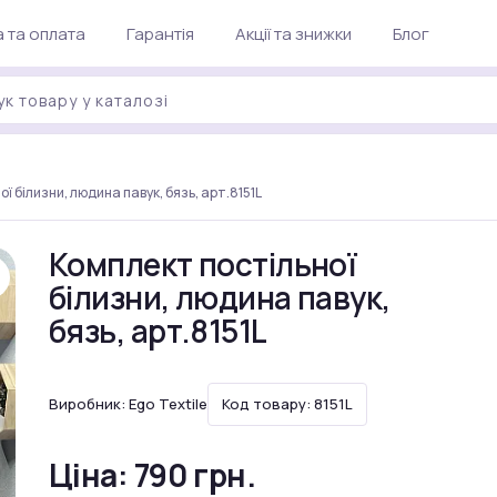
 та оплата
Гарантія
Акції та знижки
Блог
ї білизни, людина павук, бязь, арт.8151L
Комплект постільної
білизни, людина павук,
бязь, арт.8151L
Виробник:
Ego Textile
Код товару: 8151L
Ціна:
790 грн.