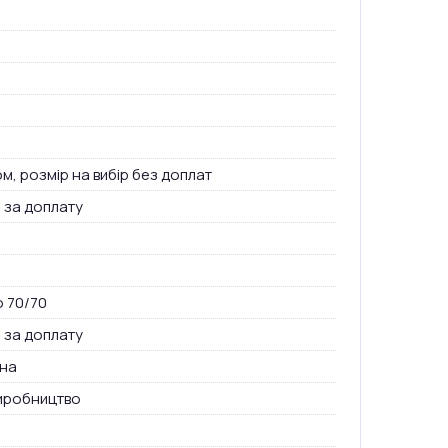
м, розмір на вибір без доплат
 за доплату
о 70/70
 за доплату
на
иробництво