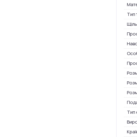
Мате
Тип 
Щіль
Про
Нав
Особ
Прос
Розм
Розм
Розм
Пода
Тип 
Вир
Краї