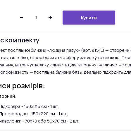
Купити
с комплекту
ект постільної білизни «людина павук» (арт. 8151L) — створений
тає ваше тіло, створюючи атмосферу затишку та спокою. Ткани
ання, витримує велику кількість циклів прання, не линяє, не сід
ропроникність — постільна білизна бязь ідеально підходить д
си розмірів:
торний:
Підковдра - 150х215 см - 1 шт,
Простирадло - 150х220 см - 1 шт.,
наволочки - 70х70 або 50х70 см - 2 шт.