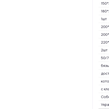
150*
180*
1шт
200*
200
220
2шт
50/7
бязь
дост
кот
с кл
Соб
Укр