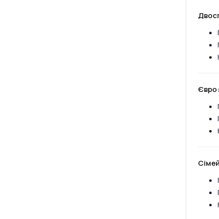
Двос
Євро
Сімей