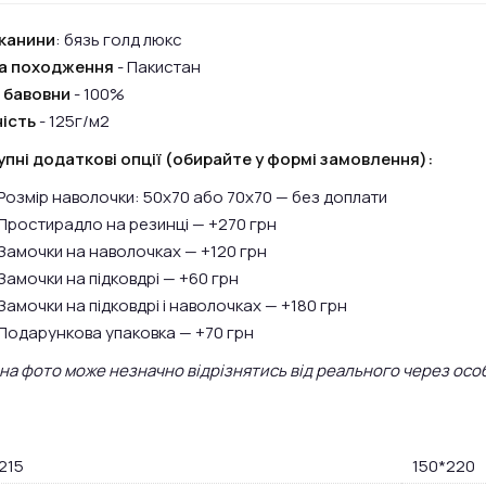
канини
: бязь голд люкс
на походження
- Пакистан
 бавовни
- 100%
ість
- 125г/м2
пні додаткові опції (обирайте у формі замовлення):
Розмір наволочки: 50х70 або 70х70 — без доплати
Простирадло на резинці — +270 грн
Замочки на наволочках — +120 грн
Замочки на підковдрі — +60 грн
Замочки на підковдрі і наволочках — +180 грн
Подарункова упаковка — +70 грн
 на фото може незначно відрізнятись від реального через осо
215
150*220