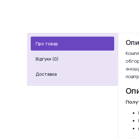
Опи
Про товар
Компл
Відгуки (0)
обгор
зношув
Доставка
повіт
Опи
Полу