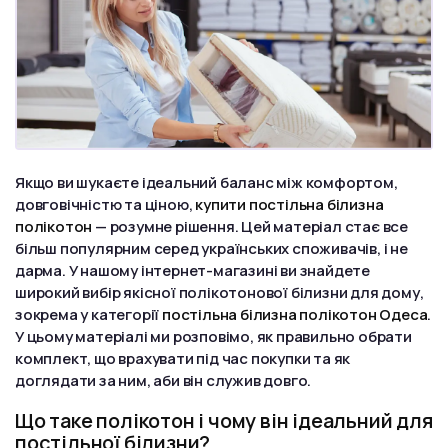
Якщо ви шукаєте ідеальний баланс між комфортом,
довговічністю та ціною,
купити постільна білизна
полікотон
— розумне рішення. Цей матеріал стає все
більш популярним серед українських споживачів, і не
дарма. У нашому інтернет-магазині ви знайдете
широкий вибір якісної полікотонової білизни для дому,
зокрема у категорії
постільна білизна полікотон Одеса
.
У цьому матеріалі ми розповімо, як правильно обрати
комплект, що врахувати під час покупки та як
доглядати за ним, аби він служив довго.
Що таке полікотон і чому він ідеальний для
постільної білизни?