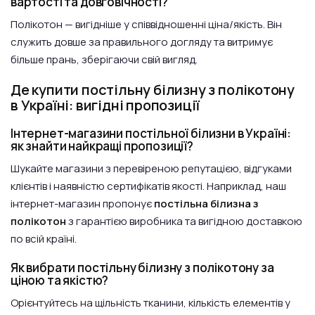
вартості та довговічності?
Полікотон — вигідніше у співвідношенні ціна/якість. Він
служить довше за правильного догляду та витримує
більше прань, зберігаючи свій вигляд.
Де купити постільну білизну з полікотону
в Україні: вигідні пропозиції
Інтернет-магазини постільної білизни в Україні:
як знайти найкращі пропозиції?
Шукайте магазини з перевіреною репутацією, відгуками
клієнтів і наявністю сертифікатів якості. Наприклад, наш
інтернет-магазин пропонує
постільна білизна з
полікотон
з гарантією виробника та вигідною доставкою
по всій країні.
Як вибрати постільну білизну з полікотону за
ціною та якістю?
Орієнтуйтесь на щільність тканини, кількість елементів у