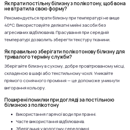
Як прати постільну білизну з полікотону, щоб вона
не втратила свою форму?
Рекомендується прати білизну при температурі не вище
40°C. Використовуйте делікатні мийні засоби без
агресивних відбілювачів. Прасування при середній
температурі дозволить зберегти текстуру тканини.
Як правильно зберігати полікотонову білизну для
тривалого терміну служби?
Зберігайте білизну в сухому, добре провітрюваному місці,
складеною в шафі або текстильному чохлі. Уникайте
прямого сонячного проміння — це допоможе уникнути
вигорання кольору.
Поширені помилки при догляді за постільною
білизною з полікотону
Використання гарячої води при пранні.
Часте використання відбілювачів.
Зберігання у вологому середовищі.