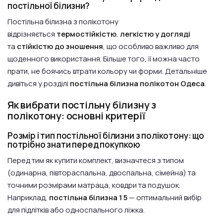
постільної білизни?
Постільна білизна з полікотону
відрізняється
термостійкістю
,
легкістю у догляді
та
стійкістю до зношення
, що особливо важливо для
щоденного використання. Більше того, її можна часто
прати, не боячись втрати кольору чи форми. Детальніше
дивіться у розділі
постільна білизна полікотон Одеса
.
Як вибрати постільну білизну з
полікотону: основні критерії
Розмір і тип постільної білизни з полікотону: що
потрібно знати перед покупкою
Перед тим як купити комплект, визначтеся з типом
(одинарна, півтораспальна, двоспальна, сімейна) та
точними розмірами матраца, ковдри та подушок.
Наприклад,
постільна білизна 1 5
— оптимальний вибір
для підлітків або односпального ліжка.