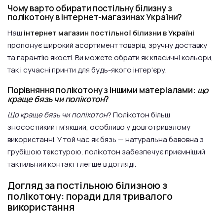
Чому варто обирати постільну білизну з
полікотону в інтернет-магазинах України?
Наш
інтернет магазин постільної білизни в Україні
пропонує широкий асортимент товарів, зручну доставку
та гарантію якості. Ви можете обрати як класичні кольори,
так і сучасні принти для будь-якого інтер'єру.
Порівняння полікотону з іншими матеріалами:
що
краще бязь чи полікотон
?
Що краще бязь чи полікотон
? Полікотон більш
зносостійкий і м’якший, особливо у довготривалому
використанні. У той час як бязь — натуральна бавовна з
грубішою текстурою, полікотон забезпечує приємніший
тактильний контакт і легше в догляді.
Догляд за постільною білизною з
полікотону: поради для тривалого
використання