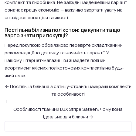
комплекті та виробника. Не завжди найдешевший варіант
означає кращу економію — важливо звертати увагу на
співвідношення ціни та якості.
Постільна білизна полікотон: де купити та що
варто знати при покупці?
Перед покупкою обов’язково перевірте склад тканини,
рекомендації по догляду та наявність гарантії. У
нашому
інтернет-магазині
ви знайдете повний
асортимент якісних полікотонових комплектів на будь-
який смак.
← Постільна білизна з сатину-страйп: найкращі комплекти
та особливості
|
Особливості тканини LUX Stripe Sateen: чому вона
ідеальна для білизни →