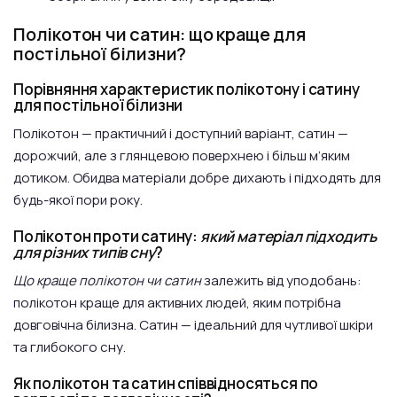
Полікотон чи сатин: що краще для
постільної білизни?
Порівняння характеристик полікотону і сатину
для постільної білизни
Полікотон — практичний і доступний варіант, сатин —
дорожчий, але з глянцевою поверхнею і більш м’яким
дотиком. Обидва матеріали добре дихають і підходять для
будь-якої пори року.
Полікотон проти сатину:
який матеріал підходить
для різних типів сну
?
Що краще полікотон чи сатин
залежить від уподобань:
полікотон краще для активних людей, яким потрібна
довговічна білизна. Сатин — ідеальний для чутливої шкіри
та глибокого сну.
Як полікотон та сатин співвідносяться по