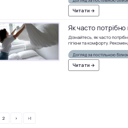
Догляд за постільною біли
Читати →
Як часто потрібно 
Дізнайтесь, як часто потріб
гігієни та комфорту. Рекомен
Догляд за постільною біли
Читати →
2
>
>|