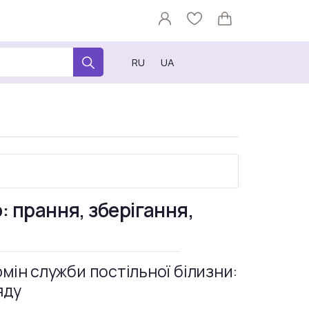
RU
UA
: прання, зберігання,
мін служби постільної білизни:
яду