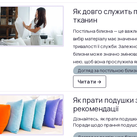
Як довго служить п
тканин
Постільна білизна — це важл
вибір матеріалу має значення
тривалості її служби. Залежно
білизни може значно змінюв
нею, щоб вона прослужила я
Догляд за постільною біли
Читати →
Як прати подушки з
рекомендації
Дізнайтесь, як прати подушки
Поради щодо прання подушок 