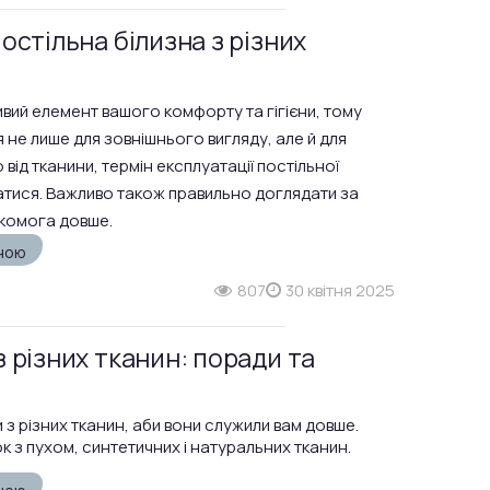
остільна білизна з різних
ивий елемент вашого комфорту та гігієни, тому
 не лише для зовнішнього вигляду, але й для
 від тканини, термін експлуатації постільної
атися. Важливо також правильно доглядати за
комога довше.
зною
807
30 квітня 2025
 різних тканин: поради та
 з різних тканин, аби вони служили вам довше.
з пухом, синтетичних і натуральних тканин.