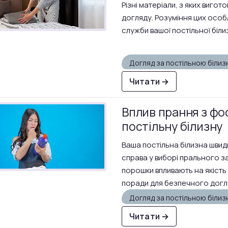
Різні матеріали, з яких виго
догляду. Розуміння цих осо
служби вашої постільної біли
Догляд за постільною біли
Читати →
Вплив прання з ф
постільну білизну
Ваша постільна білизна швидк
справа у виборі прального з
порошки впливають на якість 
поради для безпечного догл
Догляд за постільною біли
Читати →