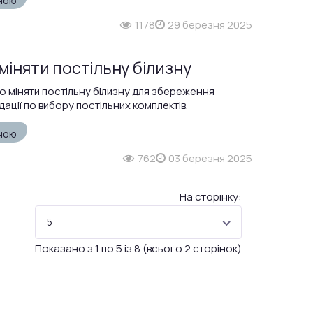
зною
1178
29 березня 2025
міняти постільну білизну
но міняти постільну білизну для збереження
дації по вибору постільних комплектів.
зною
762
03 березня 2025
На сторінку:
5
Показано з 1 по 5 із 8 (всього 2 сторінок)