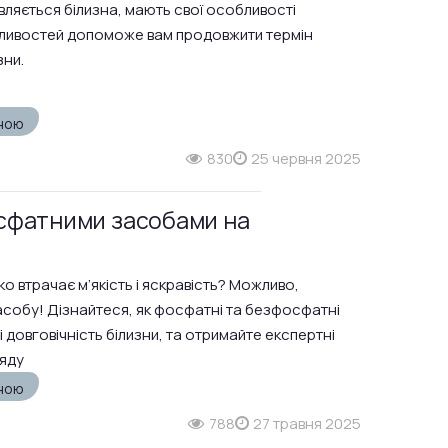
товляється білизна, мають свої особливості
бливостей допоможе вам продовжити термін
зни.
зною
830
25 червня 2025
осфатними засобами на
о втрачає м’якість і яскравість? Можливо,
асобу! Дізнайтеся, як фосфатні та безфосфатні
і довговічність білизни, та отримайте експертні
яду
зною
788
27 травня 2025