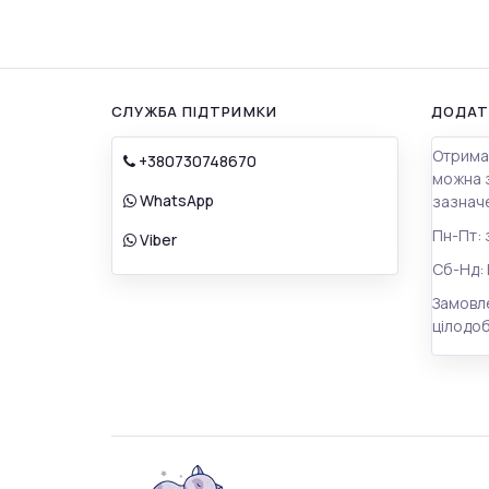
СЛУЖБА ПІДТРИМКИ
ДОДАТ
Отрима
+380730748670
можна 
WhatsApp
зазначе
Пн-Пт: 
Viber
Сб-Нд: 
Замовл
цілодо