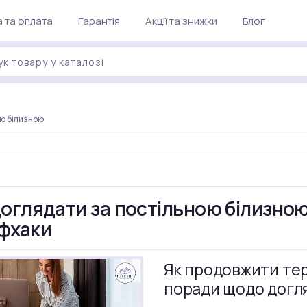
 та оплата
Гарантія
Акції та знижки
Блог
ю білизною
доглядати за постільною білизною
фхаки
Як продовжити тер
поради щодо догл