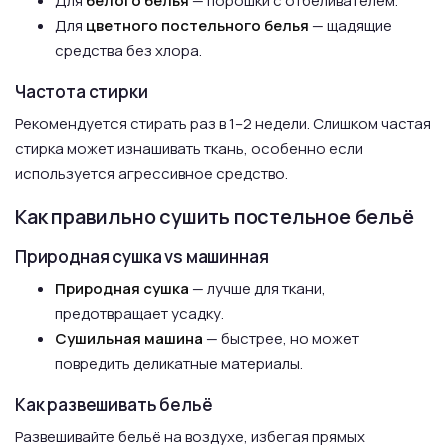
Для
белого белья
— порошки с отбеливателем.
Для
цветного постельного белья
— щадящие
средства без хлора.
Частота стирки
Рекомендуется стирать раз в 1–2 недели. Слишком частая
стирка может изнашивать ткань, особенно если
используется агрессивное средство.
Как правильно сушить постельное бельё
Природная сушка vs машинная
Природная сушка
— лучше для ткани,
предотвращает усадку.
Сушильная машина
— быстрее, но может
повредить деликатные материалы.
Как развешивать бельё
Развешивайте бельё на воздухе, избегая прямых