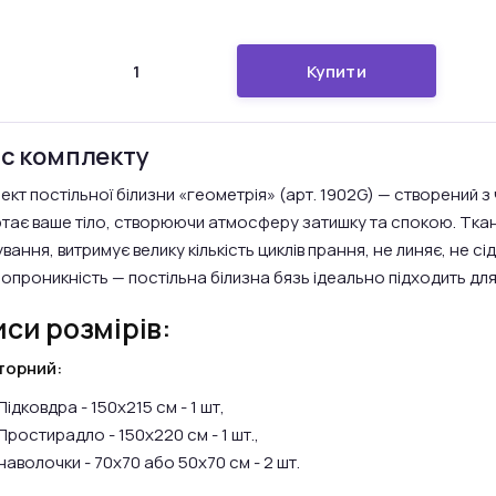
Купити
с комплекту
ект постільної білизни «геометрія» (арт. 1902G) — створений з
тає ваше тіло, створюючи атмосферу затишку та спокою. Ткани
ання, витримує велику кількість циклів прання, не линяє, не сід
ропроникність — постільна білизна бязь ідеально підходить д
си розмірів:
торний:
Підковдра - 150х215 см - 1 шт,
Простирадло - 150х220 см - 1 шт.,
наволочки - 70х70 або 50х70 см - 2 шт.