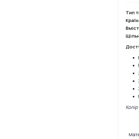
Тип т
Краї
Вміст
Щільн
Досту
Колір
Мате