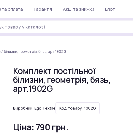
 та оплата
Гарантія
Акції та знижки
Блог
ї білизни, геометрія, бязь, арт.1902G
Комплект постільної
білизни, геометрія, бязь,
арт.1902G
Виробник:
Ego Textile
Код товару: 1902G
Ціна:
790 грн.