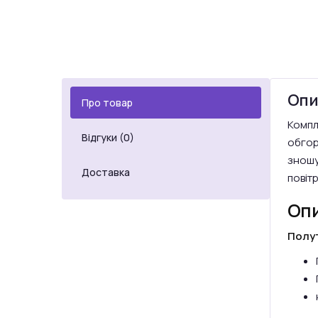
Опи
Про товар
Компл
Відгуки (0)
обгор
зношув
Доставка
повіт
Опи
Полу