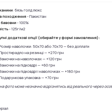
канини
: бязь голд люкс
на походження
- Пакистан
 бавовни
- 100%
ість
- 125г/м2
пні додаткові опції (обирайте у формі замовлення):
Розмір наволочки: 50х70 або 70х70 — без доплати
Простирадло на резинці — +270 грн
Замочки на наволочках — +120 грн
Замочки на підковдрі — +60 грн
Замочки на підковдрі і наволочках — +180 грн
Подарункова упаковка — +70 грн
 на фото може незначно відрізнятись від реального через осо
ріал