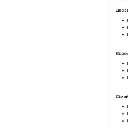
Двос
Євро
Сімей