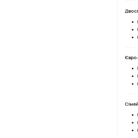
Двос
Євро
Сімей