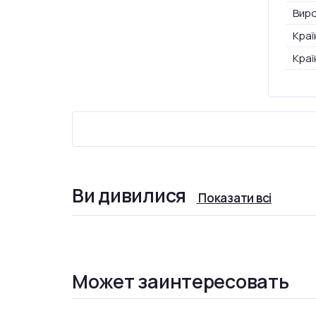
Вир
Краї
Краї
Ви дивилися
Показати всі