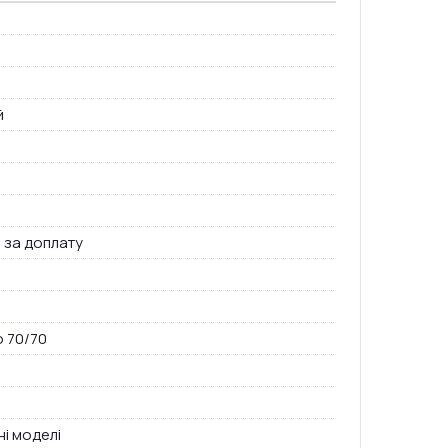
й
 за доплату
о 70/70
і моделі