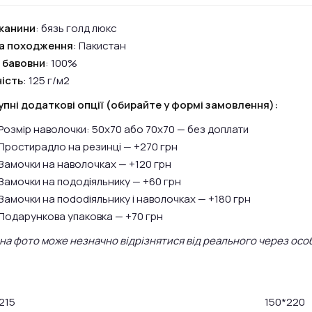
канини
: бязь голд люкс
на походження
: Пакистан
 бавовни
: 100%
ість
: 125 г/м2
пні додаткові опції (обирайте у формі замовлення):
Розмір наволочки: 50х70 або 70х70 — без доплати
Простирадло на резинці — +270 грн
Замочки на наволочках — +120 грн
Замочки на пододіяльнику — +60 грн
Замочки на пododіяльнику і наволочках — +180 грн
Подарункова упаковка — +70 грн
 на фото може незначно відрізнятися від реального через осо
215
150*220