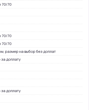
о 70/70
о 70/70
о 70/70
ом, размер на выбор без доплат
 за доплату
 за доплату