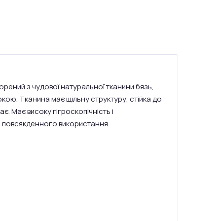
орений з чудової натуральної тканини бязь,
кою. Тканина має щільну структуру, стійка до
ає. Має високу гігроскопічність і
ля повсякденного використання.