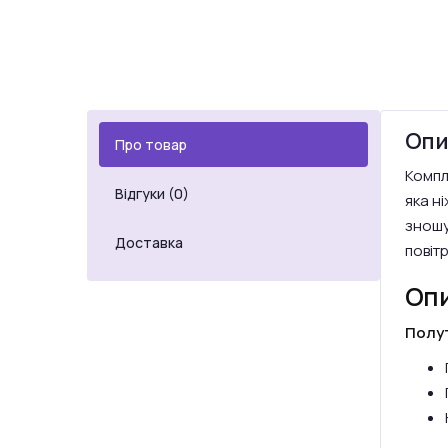
Опи
Про товар
Компл
Відгуки (0)
яка н
зношув
Доставка
повіт
Опи
Полу