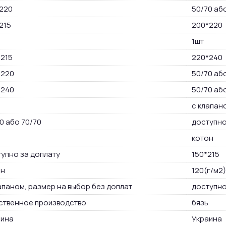
220
50/70 аб
215
200*220
1шт
215
220*240
*220
50/70 аб
*240
50/70 аб
с клапан
0 або 70/70
доступно
котон
упно за доплату
150*215
он
120(г/м2)
апаном, размер на выбор без доплат
доступно
ственное производство
бязь
аина
Украина