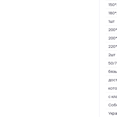
150*
180*
1шт
200*
200
220
2шт
50/7
бязь
дост
кот
с кл
Соб
Укр