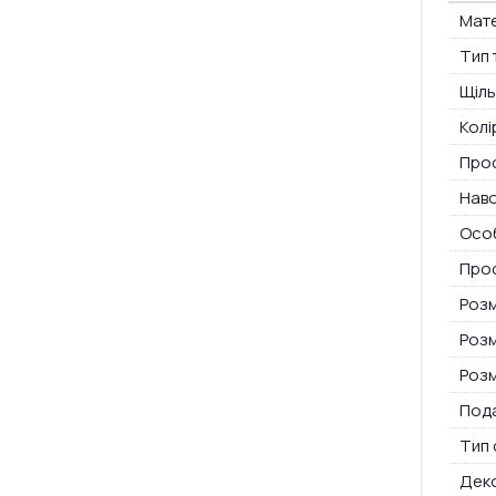
Мате
Тип 
Щіль
Колі
Про
Нав
Особ
Прос
Розм
Розм
Розм
Пода
Тип 
Дек