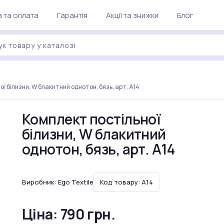
 та оплата
Гарантія
Акції та знижки
Блог
ї білизни, W блакитний однотон, бязь, арт. A14
Комплект постільної
білизни, W блакитний
однотон, бязь, арт. A14
Виробник:
Ego Textile
Код товару: A14
Ціна:
790 грн.