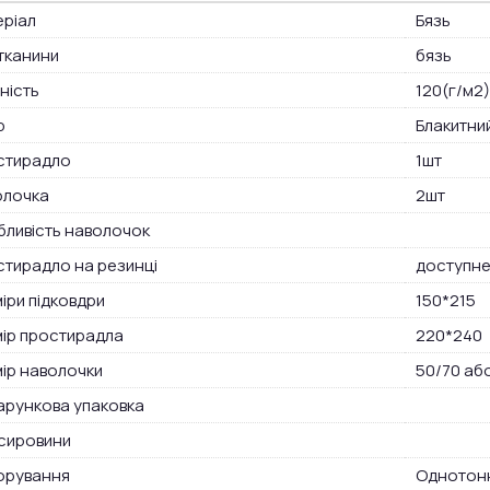
ріал
Бязь
тканини
бязь
ність
120(г/м2)
р
Блакитни
стирадло
1шт
олочка
2шт
ливість наволочок
тирадло на резинці
доступне
іри підковдри
150*215
ір простирадла
220*240
ір наволочки
50/70 аб
рункова упаковка
сировини
орування
Однотонн