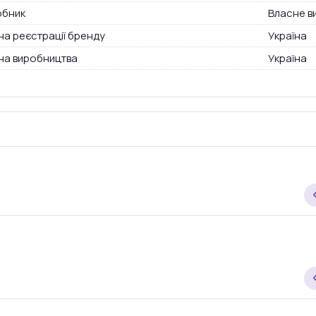
обник
Власне в
на реєстрації бренду
Україна
на виробництва
Україна