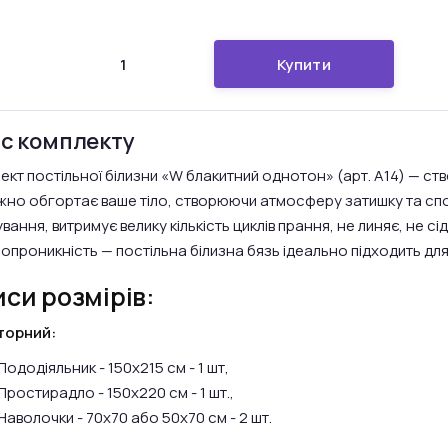
Купити
с комплекту
ект постільної білизни «W блакитний однотон» (арт. A14) — ств
іжно обгортає ваше тіло, створюючи атмосферу затишку та спо
ання, витримує велику кількість циклів прання, не линяє, не сід
ропроникність — постільна білизна бязь ідеально підходить д
си розмірів:
торний:
Пододіяльник - 150х215 см - 1 шт,
Простирадло - 150х220 см - 1 шт.,
Наволочки - 70х70 або 50х70 см - 2 шт.