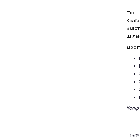
Тип т
Краї
Вміст
Щільн
Досту
Колір
150*