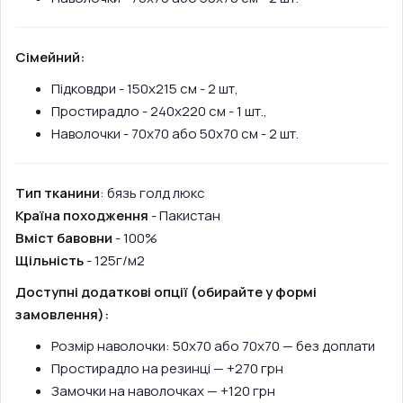
Сімейний:
Підковдри - 150х215 см - 2 шт,
Простирадло - 240х220 см - 1 шт.,
Наволочки - 70х70 або 50х70 см - 2 шт.
Тип тканини
: бязь голд люкс
Країна походження
- Пакистан
Вміст бавовни
- 100%
Щільність
- 125г/м2
Доступні додаткові опції (обирайте у формі
замовлення):
Розмір наволочки: 50х70 або 70х70 — без доплати
Простирадло на резинці — +270 грн
Замочки на наволочках — +120 грн