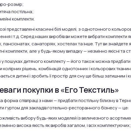
вро-розмір;
итяча постільна;
імейні комплекти.
озі представлені класичні білі моделі, з однотонного кольоро
ння і т.д. Серед наших виробів ви можете вибрати комплекти як
, пансіонатах, санаторіях, хостелах та інше. Тут ви знайдете я
і комплекти, але у будь-якому випадку — незмінно якісні та ст
и у пошуках дитячого комплекту — його також можна придбати 
и колірних рішень, комбінацій однотонних і кольорових тканин
ється дитині і зробить її простір для сну ще більш затишним і
еваги покупки в «Его Текстиль»
а форма співпраці з нами — придбати постільну білизну в Тер
ти гуртом для закладів готельно-ресторанного бізнесу — це:
ожливість вибору будь-яких моделей із величезного асортиме
езмінно висока якість як виробів загалом, і всіх комплектуючих;