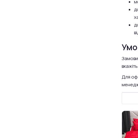
м
д
х
д
в
Умо
Замовит
вкажіть
Для оф
менедж