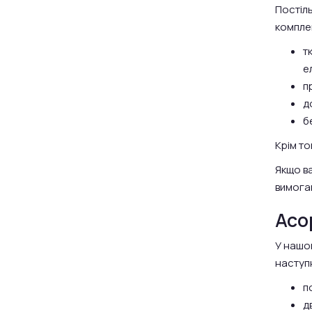
Постіл
комплек
т
е
п
д
б
Крім то
Якщо ва
вимогам
Асо
У нашом
наступн
п
д