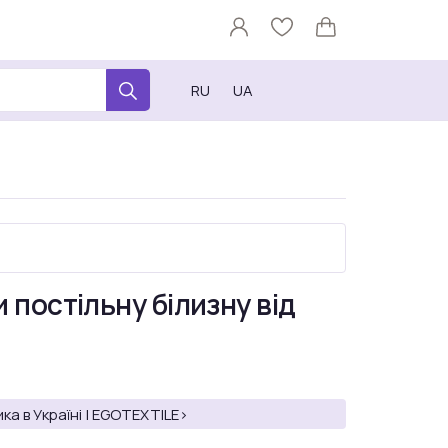
RU
UA
 постільну білизну від