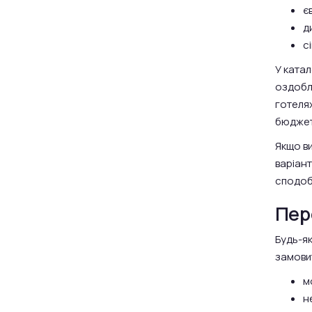
є
д
с
У катал
оздобле
готелях
бюджетн
Якщо в
варіант
сподоба
Пер
Будь-як
замови
м
н