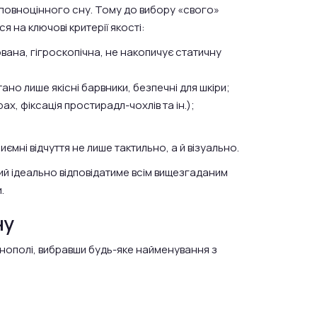
 повноцінного сну. Тому до вибору «свого»
я на ключові критерії якості:
ована, гігроскопічна, не накопичує статичну
но лише якісні барвники, безпечні для шкіри;
ах, фіксація простирадл-чохлів та ін.);
ємні відчуття не лише тактильно, а й візуально.
кий ідеально відповідатиме всім вищезгаданим
.
ну
рнополі, вибравши будь-яке найменування з