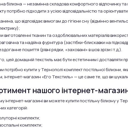
ьна білизна — незамінна складова комфортного відпочинку та
ту потрібно підходити з усією відповідальністю та орієнтуватис
канина, що відповідає вимогам до гігієни сну (відмінно вентиль
лектрику);
ри виготовленні тканин та оздоблювальних матеріалів використа
овговічна та надійна фурнітура (застібки-блискавки на підковдр
ездоганне пошиття (рівні рядки, «заховані» в шов зрізи і т.д.).
го, цей домашній текстиль має бути естетичним і доставляти при
м потрібно купити у Тернополі комплект постільної білизни, я
, інтернет-магазин «Его Текстиль» — це саме те, що ви шукали
ртимент нашого інтернет-магази
у інтернет-магазині ви можете купити постільну білизну у Те
их категорій:
олуторні комплекти;
воспальні комплекти;