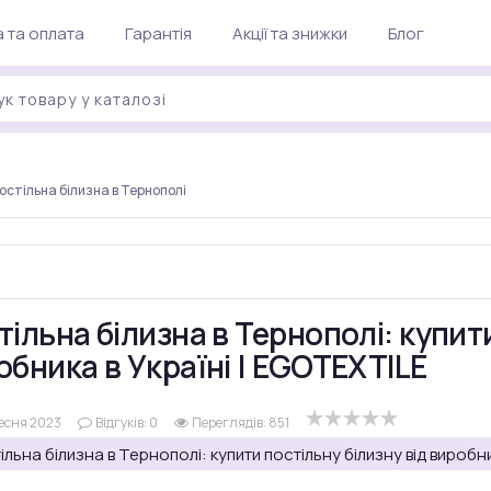
 та оплата
Гарантія
Акції та знижки
Блог
остільна білизна в Тернополі
тільна білизна в Тернополі: купити
обника в Україні | EGOTEXTILE
есня 2023
Відгуків:
0
Переглядів: 851