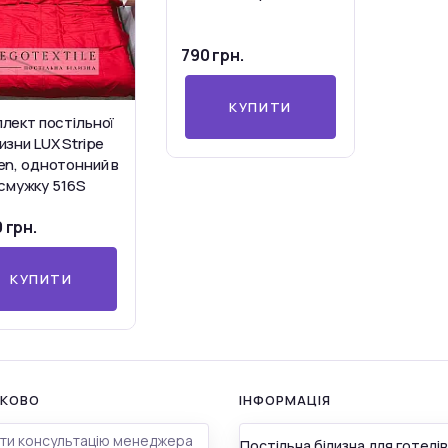
790 грн.
КУПИТИ
лект постільної
изни LUX Stripe
en, однотонний в
смужку 516S
 грн.
КУПИТИ
КОВО
ІНФОРМАЦІЯ
ти консультацію менеджера
Постільна білизна для готелів