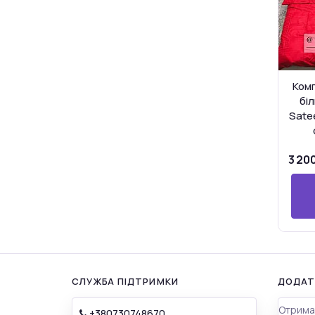
Комп
біл
Sate
3 200
СЛУЖБА ПІДТРИМКИ
ДОДАТ
Отрима
+380730748670