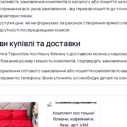
ожливість замовлення комплектів із каталогу або пошиття за і
отримання всіх умов замовлення - від термінів пошиття до точн
арактеристикам;
оступні ціни, які ми формуємо за рахунок створення прямої спі
ідсутності посередницьких комісій.
ви купівлі та доставки
и в Тернопіль постільну білизну з доставкою можна у нашому 
 бажаний розмір і кількість комплектів, і підтвердіть замовленн
ормлення оптового замовлення або пошиття комплектів по ваш
ерами по телефону. Вони уточнять усі необхідні деталі та оз
Комплект постільної
білизни, кофейний w,
бязь, арт.45M