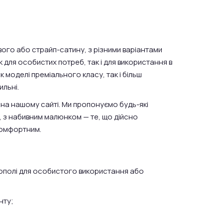
вого або страйп-сатину, з різними варіантами
 для особистих потреб, так і для використання в
к моделі преміального класу, так і більш
ильні.
на нашому сайті. Ми пропонуємо будь-які
, з набивним малюнком — те, що дійсно
 комфортним.
нополі для особистого використання або
нту;