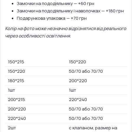
Замочки на пододіяльнику — +60 грн
Замочки на пододіяльнику і наволочках — +180 грн
Подарункова упаковка — +70 грн
Колір на фото може незначно відрізнятися від реального
через особливості освітлення.
150*215
150*220
150*220
50/70 або 70/70
180*215
200*220
1шт
1шт
200*215
220*240
200*220
50/70 або 70/70
220*240
50/70 або 70/70
2шт
с клапаном, размер на