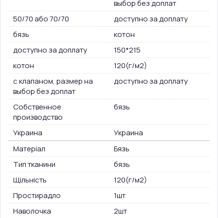
выбор без доплат
50/70 або 70/70
доступно за доплату
бязь
котон
доступно за доплату
150*215
котон
120(г/м2)
с клапаном, размер на
доступно за доплату
выбор без доплат
Собственное
бязь
производство
Украина
Украина
Матеріал
Бязь
Тип тканини
бязь
Щільність
120(г/м2)
Простирадло
1шт
Наволочка
2шт