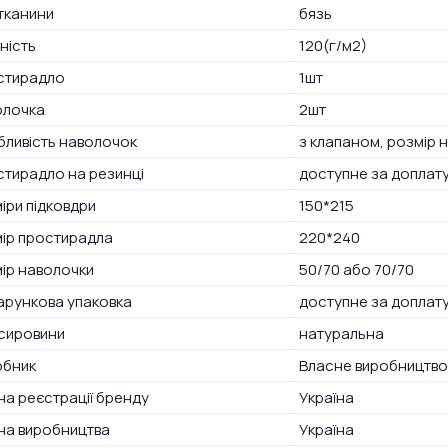
тканини
бязь
ність
120(г/м2)
стирадло
1шт
олочка
2шт
ливість наволочок
з клапаном, розмір н
тирадло на резинці
доступне за доплат
іри підковдри
150*215
ір простирадла
220*240
ір наволочки
50/70 або 70/70
рункова упаковка
доступне за доплат
сировини
натуральна
обник
Власне виробництво
на реєстрації бренду
Україна
на виробництва
Україна