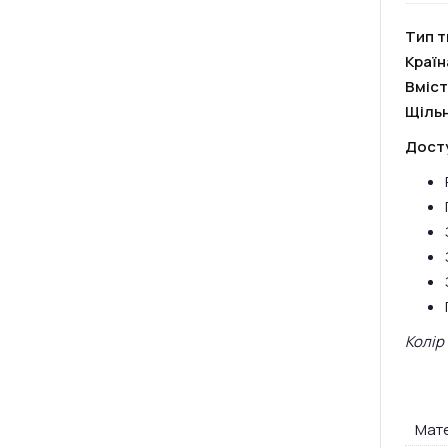
Тип т
Краї
Вміст
Щільн
Досту
Колір
Мате