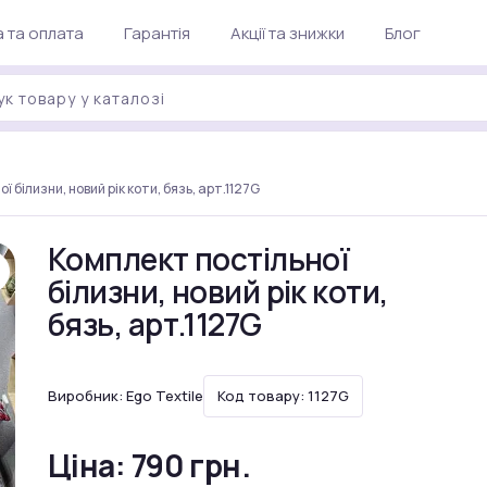
 та оплата
Гарантія
Акції та знижки
Блог
 білизни, новий рік коти, бязь, арт.1127G
Комплект постільної
білизни, новий рік коти,
бязь, арт.1127G
Виробник:
Ego Textile
Код товару: 1127G
Ціна:
790 грн.