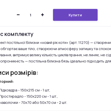
Купити
с комплекту
кт постільної білизни «новий рік коти» (арт. 1127G) — створени
 обгортає ваше тіло, створюючи атмосферу затишку та спокою.
ання, витримує велику кількість циклів прання, не линяє, не сід
ропроникність — постільна білизна бязь ідеально підходить д
си розмірів:
торний:
Підковдра - 150х215 см - 1 шт,
Простирадло - 150х220 см - 1 шт.,
наволочки - 70х70 або 50х70 см - 2 шт.