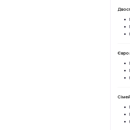
Двос
Євро
Сімей