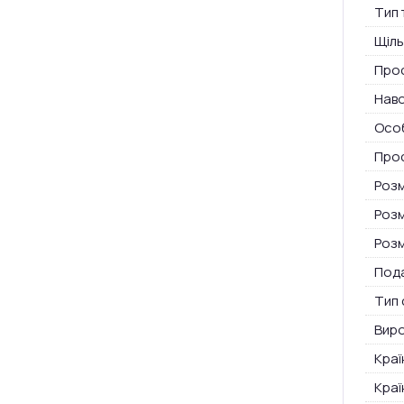
Тип 
Щіль
Про
Нав
Особ
Прос
Розм
Розм
Розм
Пода
Тип 
Вир
Краї
Краї