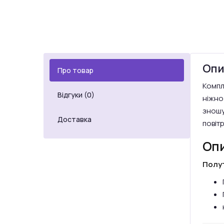
Опи
Про товар
Компле
Відгуки (0)
ніжно
зношув
Доставка
повіт
Опи
Полу