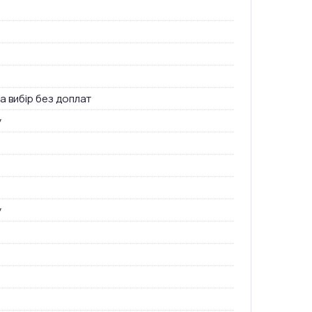
а вибір без доплат
у
у