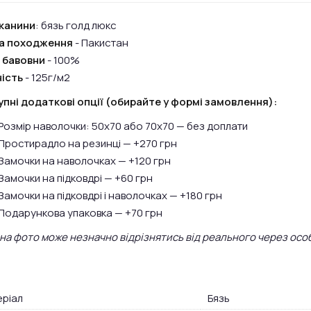
канини
: бязь голд люкс
на походження
- Пакистан
 бавовни
- 100%
ість
- 125г/м2
пні додаткові опції (обирайте у формі замовлення):
Розмір наволочки: 50х70 або 70х70 — без доплати
Простирадло на резинці — +270 грн
Замочки на наволочках — +120 грн
Замочки на підковдрі — +60 грн
Замочки на підковдрі і наволочках — +180 грн
Подарункова упаковка — +70 грн
 на фото може незначно відрізнятись від реального через осо
ріал
Бязь